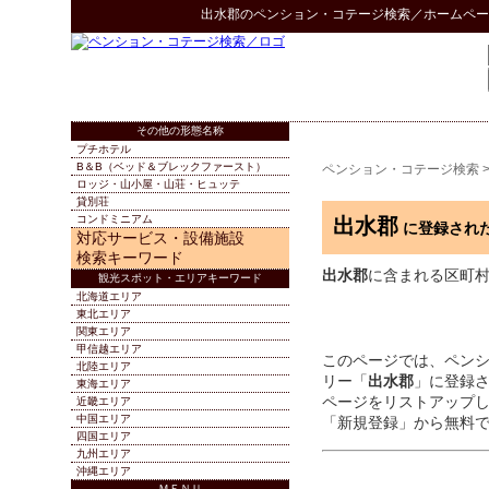
出水郡
の
ペンション・コテージ検索
／ホームペー
その他の形態名称
プチホテル
B＆B（ベッド＆ブレックファースト）
ペンション・コテージ検索
ロッジ・山小屋・山荘・ヒュッテ
貸別荘
コンドミニアム
出水郡
に登録され
対応サービス・設備施設
検索キーワード
出水郡
に含まれる区町
観光スポット・エリアキーワード
北海道エリア
東北エリア
関東エリア
甲信越エリア
このページでは、ペン
北陸エリア
リー「
出水郡
」に登録
東海エリア
ページをリストアップ
近畿エリア
中国エリア
「新規登録」から無料
四国エリア
九州エリア
沖縄エリア
ＭＥＮＵ