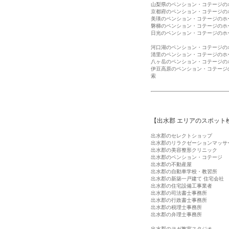
山梨県のペンション・コテージの
京都府のペンション・コテージの
美瑛のペンション・コテージのホ
磐梯のペンション・コテージのホ
日光のペンション・コテージのホ
河口湖のペンション・コテージの
清里のペンション・コテージのホ
八ヶ岳のペンション・コテージの
伊豆高原のペンション・コテージ
索
【出水郡 エリアのスポット
出水郡のセレクトショップ
出水郡のリラクゼーションマッサ
出水郡の美容整形クリニック
出水郡のペンション・コテージ
出水郡の不動産屋
出水郡の自動車学校・教習所
出水郡の新築一戸建て 住宅会社
出水郡の住宅設備工事業者
出水郡の司法書士事務所
出水郡の行政書士事務所
出水郡の税理士事務所
出水郡の弁理士事務所
出水郡のヨガ教室スタジオ