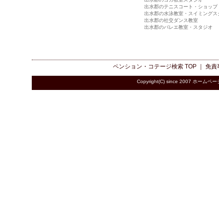
出水郡のテニスコート・ショップ
出水郡の水泳教室・スイミングス
出水郡の社交ダンス教室
出水郡のバレエ教室・スタジオ
ペンション・コテージ検索
TOP ｜
免責
Copyright(C) since 2007
ホームペー