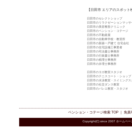
【日田市 エリアのスポット
日田市のセレクトショップ
日田市のリラクゼーションマッサ
日田市の美容整形クリニック
日田市のペンション・コテージ
日田市の不動産屋
日田市の自動車学校・教習所
日田市の新築一戸建て 住宅会社
日田市の住宅設備工事業者
日田市の司法書士事務所
日田市の行政書士事務所
日田市の税理士事務所
日田市の弁理士事務所
日田市のヨガ教室スタジオ
日田市のテニスコート・ショップ
日田市の水泳教室・スイミングス
日田市の社交ダンス教室
日田市のバレエ教室・スタジオ
ペンション・コテージ検索
TOP ｜
免責
Copyright(C) since 2007
ホームペー