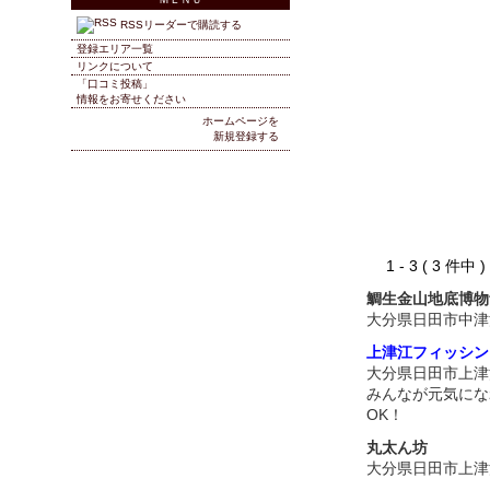
RSSリーダーで購読する
登録エリア一覧
リンクについて
「口コミ投稿」
情報をお寄せください
ホームページを
新規登録する
1 - 3 ( 3 件中
鯛生金山地底博物
大分県日田市中津
上津江フィッシン
大分県日田市上津
みんなが元気にな
OK！
丸太ん坊
大分県日田市上津