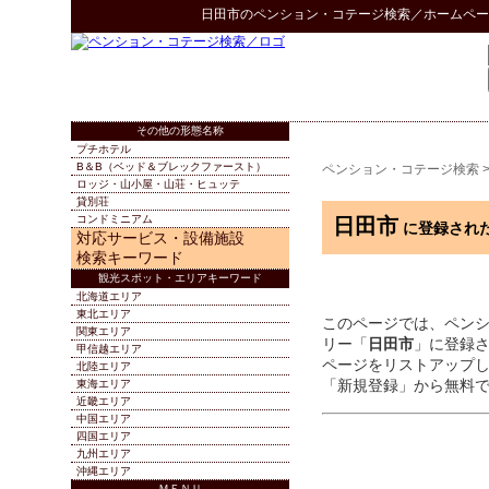
日田市
の
ペンション・コテージ検索
／ホームペー
その他の形態名称
プチホテル
B＆B（ベッド＆ブレックファースト）
ペンション・コテージ検索
ロッジ・山小屋・山荘・ヒュッテ
貸別荘
コンドミニアム
日田市
に登録され
対応サービス・設備施設
検索キーワード
観光スポット・エリアキーワード
北海道エリア
東北エリア
このページでは、ペン
関東エリア
リー「
日田市
」に登録
甲信越エリア
ページをリストアップ
北陸エリア
「新規登録」から無料
東海エリア
近畿エリア
中国エリア
四国エリア
九州エリア
沖縄エリア
ＭＥＮＵ