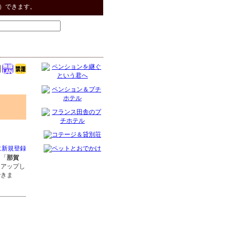
）できます。
に新規登録
ー「
那賀
トアップし
できま