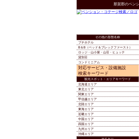
那賀郡
の
ペン
その他の形態名称
プチホテル
B＆B（ベッド＆ブレックファースト）
ロッジ・山小屋・山荘・ヒュッテ
貸別荘
コンドミニアム
対応サービス・設備施設
検索キーワード
観光スポット・エリアキーワード
北海道エリア
東北エリア
関東エリア
甲信越エリア
北陸エリア
東海エリア
近畿エリア
中国エリア
四国エリア
九州エリア
沖縄エリア
ＭＥＮＵ