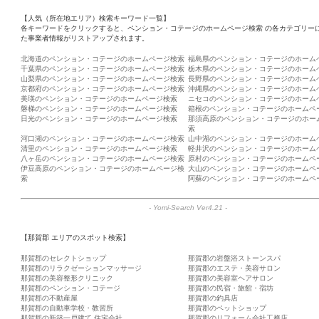
【人気（所在地エリア）検索キーワード一覧】
各キーワードをクリックすると、ペンション・コテージのホームページ検索 の各カテゴリー
た事業者情報がリストアップされます。
北海道のペンション・コテージのホームページ検索
福島県のペンション・コテージのホーム
千葉県のペンション・コテージのホームページ検索
栃木県のペンション・コテージのホーム
山梨県のペンション・コテージのホームページ検索
長野県のペンション・コテージのホーム
京都府のペンション・コテージのホームページ検索
沖縄県のペンション・コテージのホーム
美瑛のペンション・コテージのホームページ検索
ニセコのペンション・コテージのホーム
磐梯のペンション・コテージのホームページ検索
箱根のペンション・コテージのホームペ
日光のペンション・コテージのホームページ検索
那須高原のペンション・コテージのホー
索
河口湖のペンション・コテージのホームページ検索
山中湖のペンション・コテージのホーム
清里のペンション・コテージのホームページ検索
軽井沢のペンション・コテージのホーム
八ヶ岳のペンション・コテージのホームページ検索
原村のペンション・コテージのホームペ
伊豆高原のペンション・コテージのホームページ検
大山のペンション・コテージのホームペ
索
阿蘇のペンション・コテージのホームペ
-
Yomi-Search Ver4.21
-
【那賀郡 エリアのスポット検索】
那賀郡のセレクトショップ
那賀郡の岩盤浴ストーンスパ
那賀郡のリラクゼーションマッサージ
那賀郡のエステ・美容サロン
那賀郡の美容整形クリニック
那賀郡の美容室ヘアサロン
那賀郡のペンション・コテージ
那賀郡の民宿・旅館・宿坊
那賀郡の不動産屋
那賀郡の釣具店
那賀郡の自動車学校・教習所
那賀郡のペットショップ
那賀郡の新築一戸建て 住宅会社
那賀郡のリフォーム会社工務店