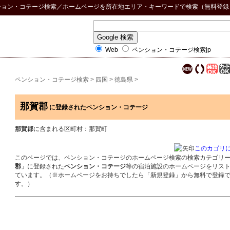
ション・コテージ検索
／ホームページを所在地エリア・キーワードで検索（無料登録
Web
ペンション・コテージ検索jp
ペンション・コテージ検索
>
四国
>
徳島県
>
那賀郡
に登録されたペンション・コテージ
那賀郡
に含まれる区町村：那賀町
このカゴリ
このページでは、ペンション・コテージのホームページ検索の検索カテゴリ
郡
」に登録された
ペンション・コテージ
等の宿泊施設のホームページをリス
ています。（※ホームページをお持ちでしたら「新規登録」から無料で登録
す。）