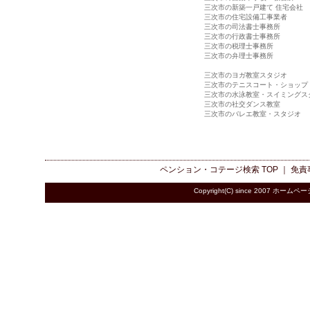
三次市の新築一戸建て 住宅会社
三次市の住宅設備工事業者
三次市の司法書士事務所
三次市の行政書士事務所
三次市の税理士事務所
三次市の弁理士事務所
三次市のヨガ教室スタジオ
三次市のテニスコート・ショップ
三次市の水泳教室・スイミングス
三次市の社交ダンス教室
三次市のバレエ教室・スタジオ
ペンション・コテージ検索
TOP ｜
免責
Copyright(C) since 2007
ホームペー