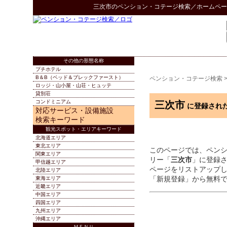
三次市
の
ペンション・コテージ検索
／ホームペー
その他の形態名称
プチホテル
B＆B（ベッド＆ブレックファースト）
ペンション・コテージ検索
ロッジ・山小屋・山荘・ヒュッテ
貸別荘
コンドミニアム
三次市
に登録され
対応サービス・設備施設
検索キーワード
観光スポット・エリアキーワード
北海道エリア
東北エリア
このページでは、ペン
関東エリア
リー「
三次市
」に登録
甲信越エリア
ページをリストアップ
北陸エリア
「新規登録」から無料
東海エリア
近畿エリア
中国エリア
四国エリア
九州エリア
沖縄エリア
ＭＥＮＵ