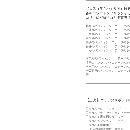
【人気（所在地エリア）検
各キーワードをクリックする
ゴリーに登録された事業者
北海道のペンション・コテージの
千葉県のペンション・コテージの
山梨県のペンション・コテージの
京都府のペンション・コテージの
美瑛のペンション・コテージのホ
磐梯のペンション・コテージのホ
日光のペンション・コテージのホ
河口湖のペンション・コテージの
清里のペンション・コテージのホ
八ヶ岳のペンション・コテージの
伊豆高原のペンション・コテージ
索
【三次市 エリアのスポット
三次市のセレクトショップ
三次市のリラクゼーションマッサ
三次市の美容整形クリニック
三次市のペンション・コテージ
三次市の不動産屋
三次市の自動車学校・教習所