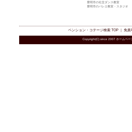
豊明市の社交ダンス教室
豊明市のバレエ教室・スタジオ
ペンション・コテージ検索
TOP ｜
免責
Copyright(C) since 2007
ホームペー