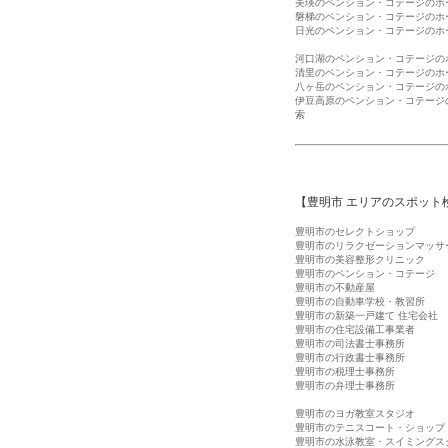
美瑛のペンション・コテージのホ
磐梯のペンション・コテージのホ
日光のペンション・コテージのホ
河口湖のペンション・コテージの
清里のペンション・コテージのホ
八ヶ岳のペンション・コテージの
伊豆高原のペンション・コテージ
索
【豊明市 エリアのスポット
豊明市のセレクトショップ
豊明市のリラクゼーションマッサ
豊明市の美容整形クリニック
豊明市のペンション・コテージ
豊明市の不動産屋
豊明市の自動車学校・教習所
豊明市の新築一戸建て 住宅会社
豊明市の住宅設備工事業者
豊明市の司法書士事務所
豊明市の行政書士事務所
豊明市の税理士事務所
豊明市の弁理士事務所
豊明市のヨガ教室スタジオ
豊明市のテニスコート・ショップ
豊明市の水泳教室・スイミングス