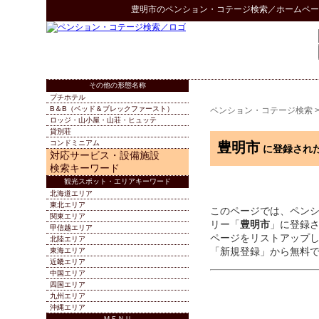
豊明市
の
ペンション・コテージ検索
／ホームペー
その他の形態名称
プチホテル
B＆B（ベッド＆ブレックファースト）
ペンション・コテージ検索
ロッジ・山小屋・山荘・ヒュッテ
貸別荘
コンドミニアム
豊明市
に登録され
対応サービス・設備施設
検索キーワード
観光スポット・エリアキーワード
北海道エリア
東北エリア
このページでは、ペン
関東エリア
リー「
豊明市
」に登録
甲信越エリア
ページをリストアップ
北陸エリア
「新規登録」から無料
東海エリア
近畿エリア
中国エリア
四国エリア
九州エリア
沖縄エリア
ＭＥＮＵ