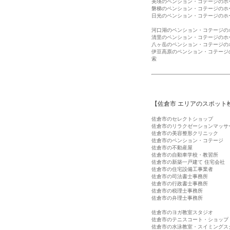
美瑛のペンション・コテージのホ
磐梯のペンション・コテージのホ
日光のペンション・コテージのホ
河口湖のペンション・コテージの
清里のペンション・コテージのホ
八ヶ岳のペンション・コテージの
伊豆高原のペンション・コテージ
索
【佐倉市 エリアのスポット
佐倉市のセレクトショップ
佐倉市のリラクゼーションマッサ
佐倉市の美容整形クリニック
佐倉市のペンション・コテージ
佐倉市の不動産屋
佐倉市の自動車学校・教習所
佐倉市の新築一戸建て 住宅会社
佐倉市の住宅設備工事業者
佐倉市の司法書士事務所
佐倉市の行政書士事務所
佐倉市の税理士事務所
佐倉市の弁理士事務所
佐倉市のヨガ教室スタジオ
佐倉市のテニスコート・ショップ
佐倉市の水泳教室・スイミングス