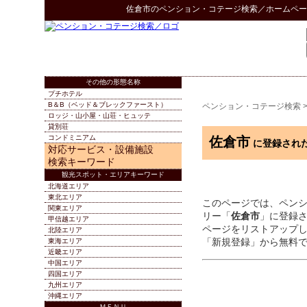
佐倉市
の
ペンション・コテージ検索
／ホームペー
その他の形態名称
プチホテル
B＆B（ベッド＆ブレックファースト）
ペンション・コテージ検索
ロッジ・山小屋・山荘・ヒュッテ
貸別荘
コンドミニアム
佐倉市
に登録され
対応サービス・設備施設
検索キーワード
観光スポット・エリアキーワード
北海道エリア
東北エリア
このページでは、ペン
関東エリア
リー「
佐倉市
」に登録
甲信越エリア
ページをリストアップ
北陸エリア
「新規登録」から無料
東海エリア
近畿エリア
中国エリア
四国エリア
九州エリア
沖縄エリア
ＭＥＮＵ