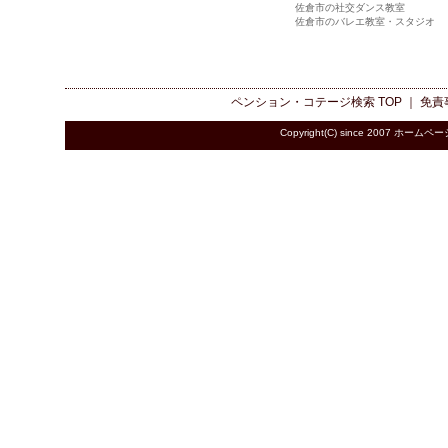
佐倉市の社交ダンス教室
佐倉市のバレエ教室・スタジオ
ペンション・コテージ検索
TOP ｜
免責
Copyright(C) since 2007
ホームペー