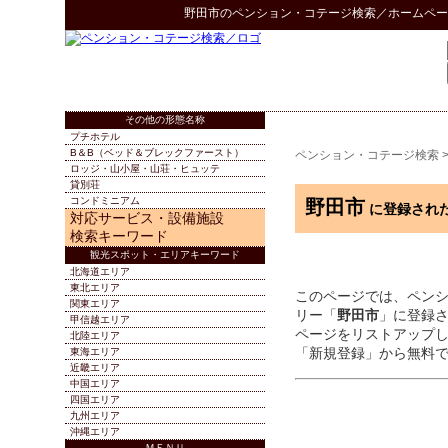
野田市
の
ペンション・コテージ検索
／ホームペー
その他の形態名称
プチホテル
B＆B（ベッド＆ブレックファースト）
ペンション・コテージ検索
ロッジ・山小屋・山荘・ヒュッテ
貸別荘
コンドミニアム
野田市
に登録され
対応サービス・設備施設
検索キーワード
観光スポット・エリアキーワード
北海道エリア
東北エリア
このページでは、ペン
関東エリア
リー「
野田市
」に登録
甲信越エリア
ページをリストアップ
北陸エリア
「新規登録」から無料
東海エリア
近畿エリア
中国エリア
四国エリア
九州エリア
沖縄エリア
ＭＥＮＵ