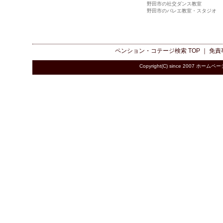
野田市の社交ダンス教室
野田市のバレエ教室・スタジオ
ペンション・コテージ検索
TOP ｜
免責
Copyright(C) since 2007
ホームペー