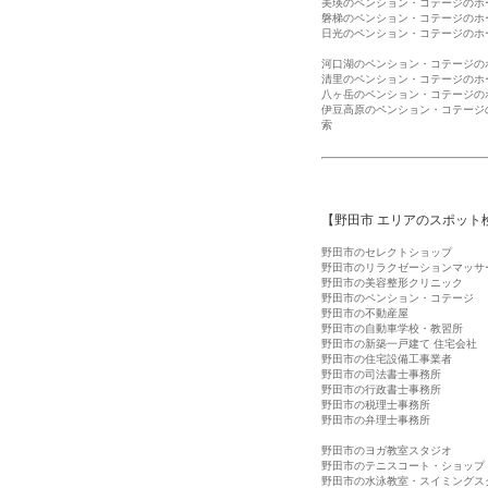
美瑛のペンション・コテージのホ
磐梯のペンション・コテージのホ
日光のペンション・コテージのホ
河口湖のペンション・コテージの
清里のペンション・コテージのホ
八ヶ岳のペンション・コテージの
伊豆高原のペンション・コテージ
索
【野田市 エリアのスポット
野田市のセレクトショップ
野田市のリラクゼーションマッサ
野田市の美容整形クリニック
野田市のペンション・コテージ
野田市の不動産屋
野田市の自動車学校・教習所
野田市の新築一戸建て 住宅会社
野田市の住宅設備工事業者
野田市の司法書士事務所
野田市の行政書士事務所
野田市の税理士事務所
野田市の弁理士事務所
野田市のヨガ教室スタジオ
野田市のテニスコート・ショップ
野田市の水泳教室・スイミングス