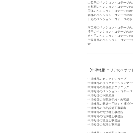
山梨県のペンション・コテージの
京都府のペンション・コテージの
美瑛のペンション・コテージのホ
磐梯のペンション・コテージのホ
日光のペンション・コテージのホ
河口湖のペンション・コテージの
清里のペンション・コテージのホ
八ヶ岳のペンション・コテージの
伊豆高原のペンション・コテージ
索
【中津軽郡 エリアのスポッ
中津軽郡のセレクトショップ
中津軽郡のリラクゼーションマッ
中津軽郡の美容整形クリニック
中津軽郡のペンション・コテージ
中津軽郡の不動産屋
中津軽郡の自動車学校・教習所
中津軽郡の新築一戸建て 住宅会社
中津軽郡の住宅設備工事業者
中津軽郡の司法書士事務所
中津軽郡の行政書士事務所
中津軽郡の税理士事務所
中津軽郡の弁理士事務所
中津軽郡のヨガ教室スタジオ