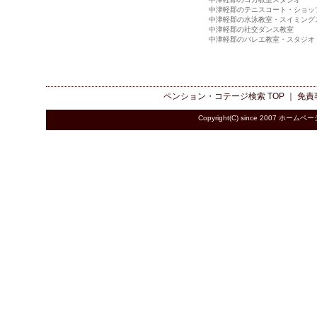
中津軽郡のテニスコート・ショッ
中津軽郡の水泳教室・スイミング
中津軽郡の社交ダンス教室
中津軽郡のバレエ教室・スタジオ
ペンション・コテージ検索
TOP ｜
免責
Copyright(C) since 2007
ホームペー