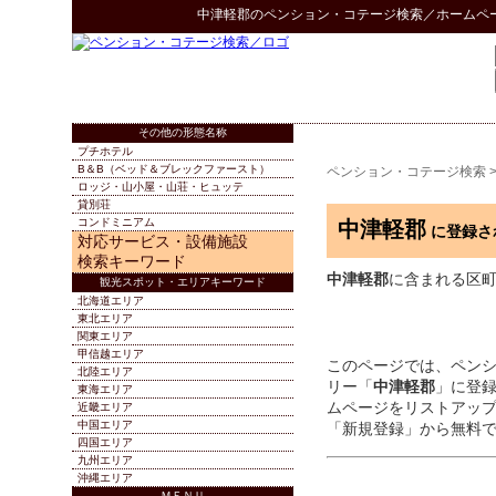
中津軽郡
の
ペンション・コテージ検索
／ホームペ
その他の形態名称
プチホテル
B＆B（ベッド＆ブレックファースト）
ペンション・コテージ検索
ロッジ・山小屋・山荘・ヒュッテ
貸別荘
コンドミニアム
中津軽郡
に登録さ
対応サービス・設備施設
検索キーワード
中津軽郡
に含まれる区
観光スポット・エリアキーワード
北海道エリア
東北エリア
関東エリア
甲信越エリア
このページでは、ペン
北陸エリア
リー「
中津軽郡
」に登
東海エリア
ムページをリストアッ
近畿エリア
中国エリア
「新規登録」から無料
四国エリア
九州エリア
沖縄エリア
ＭＥＮＵ